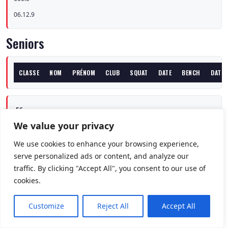
06.12.9
Seniors
CLASSE
NOM
PRÉNOM
CLUB
SQUAT
DATE
BENCH
DATE
-56
We value your privacy
Schartz
Christian
We use cookies to enhance your browsing experience,
serve personalized ads or content, and analyze our
CAD-Power
traffic. By clicking "Accept All", you consent to our use of
147.5
cookies.
24.11.90
82.5
Customize
Reject All
Accept All
24.11.90