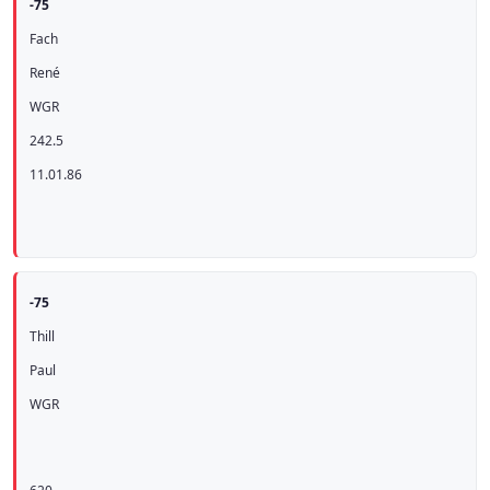
-75
Fach
René
WGR
242.5
11.01.86
-75
Thill
Paul
WGR