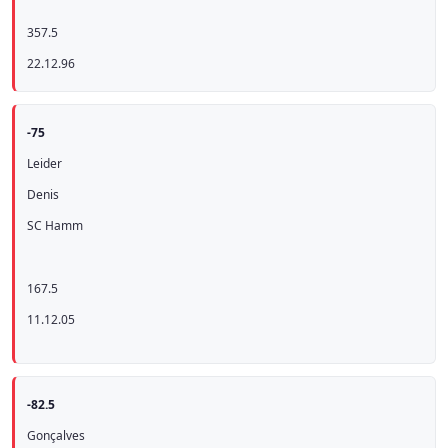
357.5
22.12.96
-75
Leider
Denis
SC Hamm
167.5
11.12.05
-82.5
Gonçalves