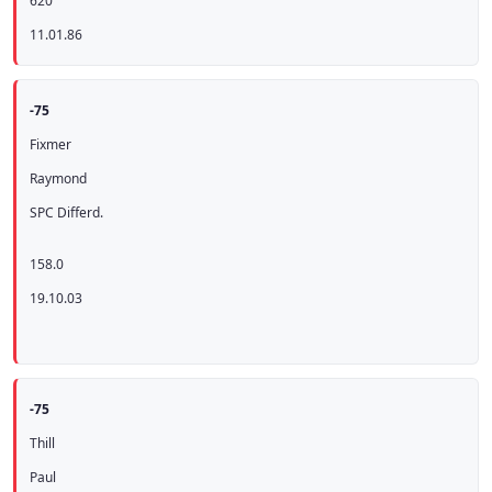
620
11.01.86
-75
Fixmer
Raymond
SPC Differd.
158.0
19.10.03
-75
Thill
Paul