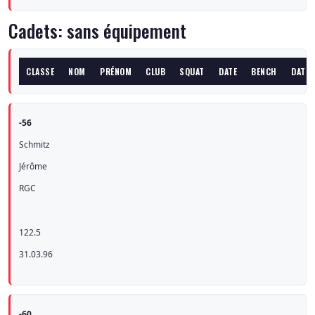
Cadets: sans équipement
CLASSE
NOM
PRÉNOM
CLUB
SQUAT
DATE
BENCH
DATE
-56
Schmitz
Jérôme
RGC
122.5
31.03.96
-60