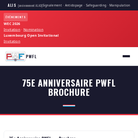
ALIS
Signalement · Antidopage · Safeguarding · Manipulation
(anciennement ALAD)
ÉVÉNEMENTS
WEC 2026
Invitation
·
Nomination
Luxembourg Open Invitational
Invitation
PWFL
75E ANNIVERSAIRE PWFL
BROCHURE