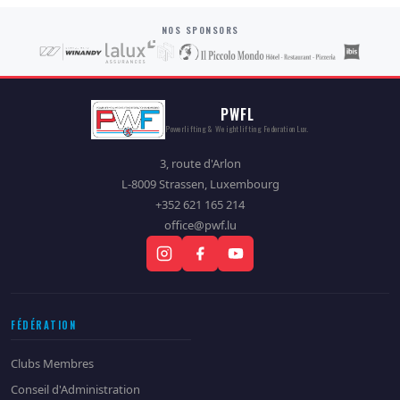
NOS SPONSORS
PWFL
Powerlifting & Weightlifting Federation Lux.
3, route d'Arlon
L-8009 Strassen, Luxembourg
+352 621 165 214
office@pwf.lu
FÉDÉRATION
Clubs Membres
Conseil d'Administration