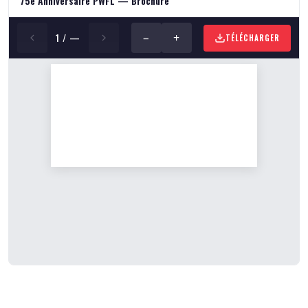
75e Anniversaire PWFL — Brochure
−
+
1 / —
TÉLÉCHARGER