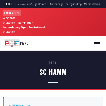
ALIS
Signalement · Antidopage · Safeguarding · Manipulation
(anciennement ALAD)
ÉVÉNEMENTS
WEC 2026
Invitation
·
Nomination
Luxembourg Open Invitational
Invitation
PWFL
BLOG
SC HAMM
9 FEBRUARY 2024