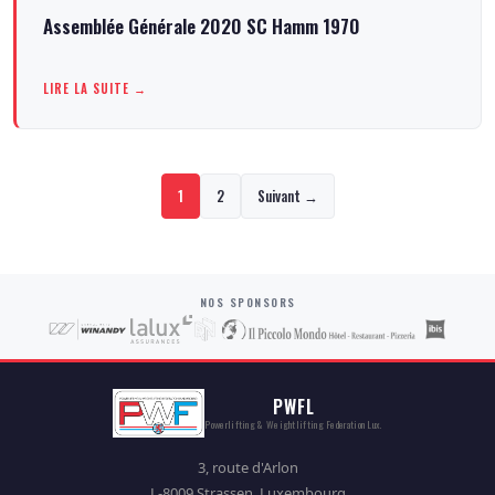
Assemblée Générale 2020 SC Hamm 1970
LIRE LA SUITE →
1
2
Suivant →
NOS SPONSORS
PWFL
Powerlifting & Weightlifting Federation Lux.
3, route d'Arlon
L-8009 Strassen, Luxembourg