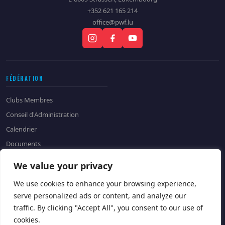
+352 621 165 214
office@pwf.lu
FÉDÉRATION
Clubs Membres
Conseil d'Administration
Calendrier
Documents
Historique
We value your privacy
CONTACT
We use cookies to enhance your browsing experience,
serve personalized ads or content, and analyze our
Contactez-nous
Devenir Sponsor
traffic. By clicking "Accept All", you consent to our use of
cookies.