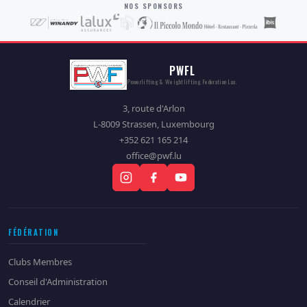
NOS SPONSORS
PWFL
Powerlifting & Weightlifting Federation Lux.
3, route d'Arlon
L-8009 Strassen, Luxembourg
+352 621 165 214
office@pwf.lu
FÉDÉRATION
Clubs Membres
Conseil d'Administration
Calendrier