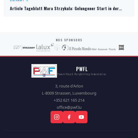
Article Tageblatt Mara Strzykala: Gelungener Start in der…
NOS SPONSORS
PWFL
Powerlifting & Weightlifting Federation Lux.
3, route d'Arlon
L-8009 Strassen, Luxembourg
+352 621 165 214
office@pwf.lu