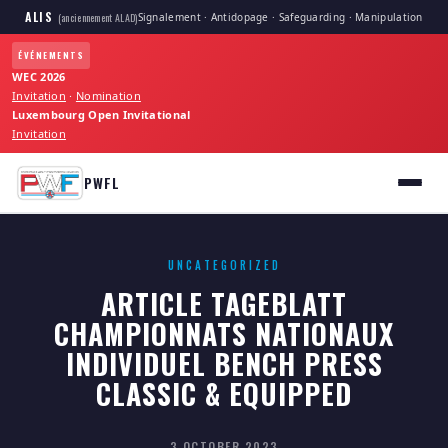
ALIS
Signalement · Antidopage · Safeguarding · Manipulation
(anciennement ALAD)
ÉVÉNEMENTS
WEC 2026
Invitation
·
Nomination
Luxembourg Open Invitational
Invitation
PWFL
UNCATEGORIZED
ARTICLE TAGEBLATT
CHAMPIONNATS NATIONAUX
INDIVIDUEL BENCH PRESS
CLASSIC & EQUIPPED
3 OCTOBER 2023