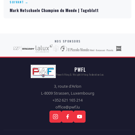
SUIVANT →
Mark Notschaele Champion du Monde | Tageblatt
NOS SPONSORS
PWFL
Powerlifting & Weightlifting Federation Lux.
3, route d'Arlon
L-8009 Strassen, Luxembourg
+352 621 165 214
office@pwf.lu