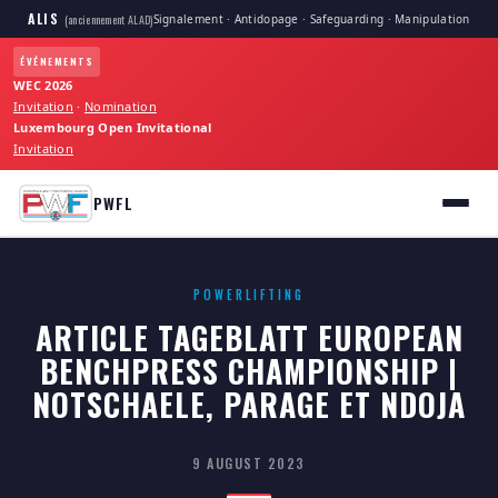
ALIS
Signalement · Antidopage · Safeguarding · Manipulation
(anciennement ALAD)
ÉVÉNEMENTS
WEC 2026
Invitation
·
Nomination
Luxembourg Open Invitational
Invitation
PWFL
POWERLIFTING
ARTICLE TAGEBLATT EUROPEAN
BENCHPRESS CHAMPIONSHIP |
NOTSCHAELE, PARAGE ET NDOJA
9 AUGUST 2023