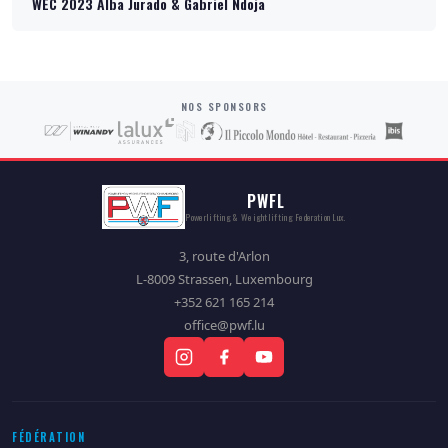
WEC 2023 Alba Jurado & Gabriel Ndoja
NOS SPONSORS
PWFL
Powerlifting & Weightlifting Federation Lux.
3, route d'Arlon
L-8009 Strassen, Luxembourg
+352 621 165 214
office@pwf.lu
FÉDÉRATION