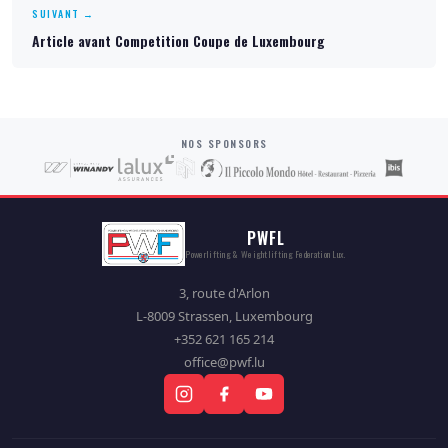
SUIVANT →
Article avant Competition Coupe de Luxembourg
NOS SPONSORS
PWFL
Powerlifting & Weightlifting Federation Lux.
3, route d'Arlon
L-8009 Strassen, Luxembourg
+352 621 165 214
office@pwf.lu