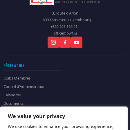
Powerlifting & Weightlifting Federation Lux.
3, route d'Arlon
L-8009 Strassen, Luxembourg
+352 621 165 214
office@pwf.lu
FÉDÉRATION
Clubs Membres
Conseil d'Administration
Calendrier
Documents
Historique
We value your privacy
CONTACT
We use cookies to enhance your browsing experience,