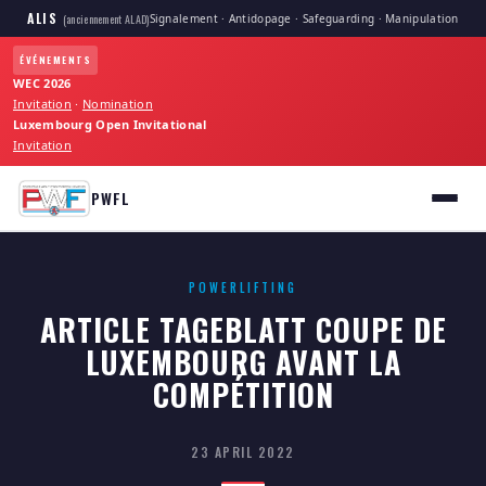
ALIS
Signalement · Antidopage · Safeguarding · Manipulation
(anciennement ALAD)
ÉVÉNEMENTS
WEC 2026
Invitation
·
Nomination
Luxembourg Open Invitational
Invitation
PWFL
POWERLIFTING
ARTICLE TAGEBLATT COUPE DE
LUXEMBOURG AVANT LA
COMPÉTITION
23 APRIL 2022