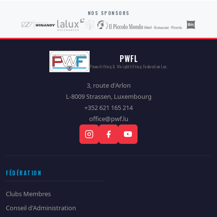
NOS SPONSORS
PWFL
Powerlifting & Weightlifting Federation Lux.
3, route d'Arlon
L-8009 Strassen, Luxembourg
+352 621 165 214
office@pwf.lu
FÉDÉRATION
Clubs Membres
Conseil d'Administration